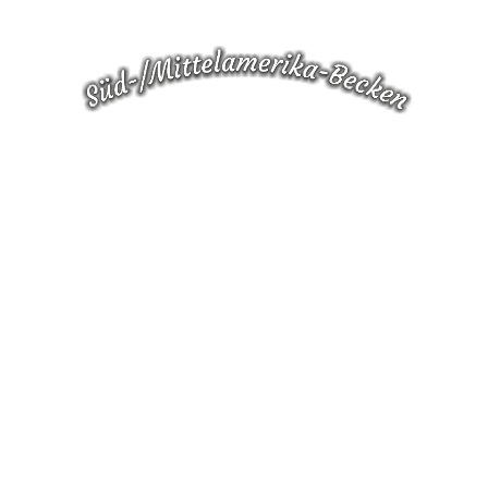
Segelflosser
die Königsklasse amerikanischer
Süßwasserfische